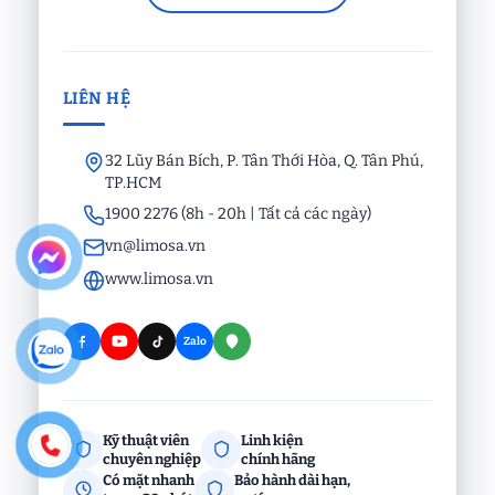
LIÊN HỆ
32 Lũy Bán Bích, P. Tân Thới Hòa, Q. Tân Phú,
TP.HCM
1900 2276 (8h - 20h | Tất cả các ngày)
vn@limosa.vn
www.limosa.vn
Zalo
Kỹ thuật viên
Linh kiện
chuyên nghiệp
chính hãng
Có mặt nhanh
Bảo hành dài hạn,