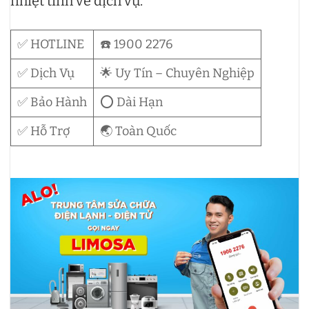
nhiệt tình về dịch vụ.
✅ HOTLINE
☎️ 1900 2276
✅ Dịch Vụ
🌟 Uy Tín – Chuyên Nghiệp
✅ Bảo Hành
⭕ Dài Hạn
✅ Hỗ Trợ
🌏 Toàn Quốc