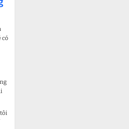
g
n
ẽ có
ùng
i
tôi
ể