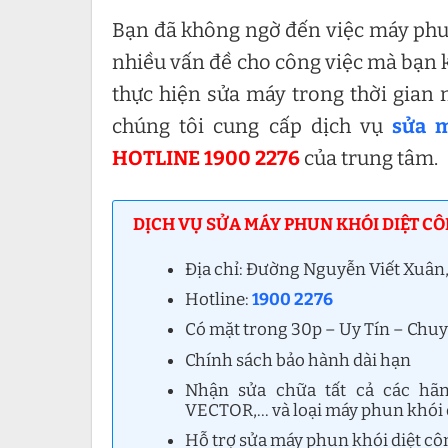
Bạn đã không ngờ đến việc máy phun
nhiều vấn đề cho công việc mà bạn 
thực hiện sửa máy trong thời gian
chúng tôi cung cấp dịch vụ
sửa m
HOTLINE 1900 2276
của trung tâm.
DỊCH VỤ SỬA MÁY PHUN KHÓI DIỆT CÔN
Địa chỉ: Đường Nguyễn Viết Xuân
Hotline:
1900 2276
Có mặt trong 30p – Uy Tín – Chu
Chính sách bảo hành dài hạn
Nhận sửa chữa tất cả các hãn
VECTOR,… và loại máy phun khói d
Hỗ trợ sửa máy phun khói diệt côn