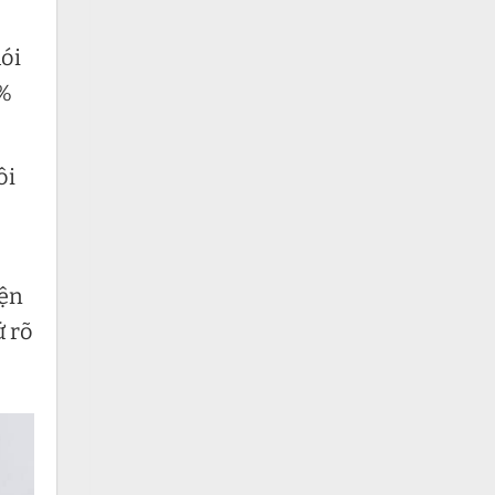
ói
0%
ôi
iện
ứ rõ