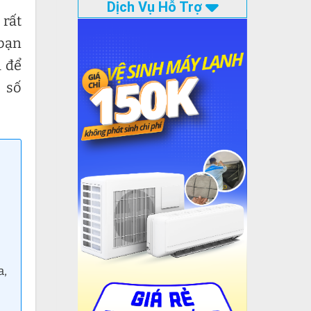
Dịch Vụ Hỗ Trợ
 rất
 bạn
a để
 số
a,