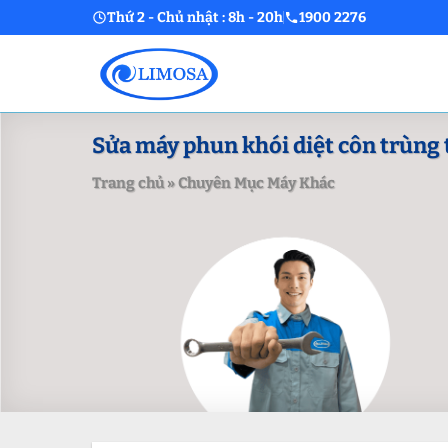
Skip
Thứ 2 - Chủ nhật : 8h - 20h
1900 2276
to
content
Sửa máy phun khói diệt côn trùng t
Trang chủ
»
Chuyên Mục Máy Khác