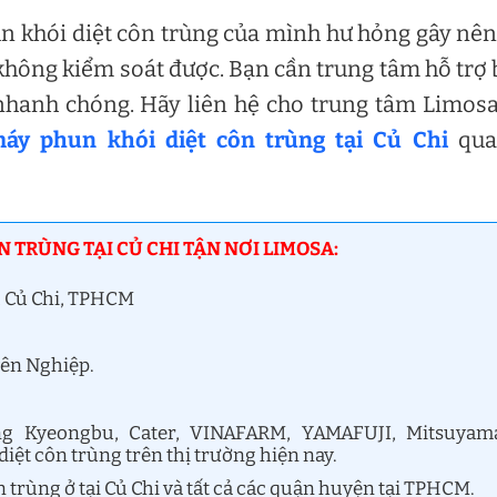
 khói diệt côn trùng của mình hư hỏng gây nên
không kiểm soát được. Bạn cần trung tâm hỗ trợ
 nhanh chóng. Hãy liên hệ cho trung tâm Limos
áy phun khói diệt côn trùng tại Củ Chi
qua
 TRÙNG TẠI CỦ CHI TẬN NƠI LIMOSA:
, Củ Chi, TPHCM
yên Nghiệp.
g Kyeongbu, Cater, VINAFARM, YAMAFUJI, Mitsuyam
iệt côn trùng trên thị trường hiện nay.
 trùng ở tại Củ Chi và tất cả các quận huyện tại TPHCM.