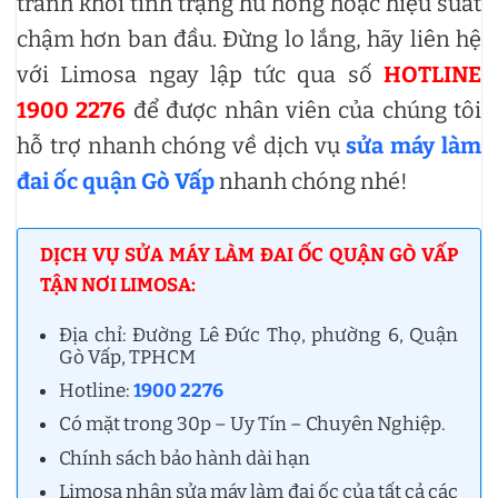
tránh khỏi tình trạng hư hỏng hoặc hiệu suất
chậm hơn ban đầu. Đừng lo lắng, hãy liên hệ
với Limosa ngay lập tức qua số
HOTLINE
1900 2276
để được nhân viên của chúng tôi
hỗ trợ nhanh chóng về dịch vụ
sửa máy làm
đai ốc quận Gò Vấp
nhanh chóng nhé!
DỊCH VỤ SỬA MÁY LÀM ĐAI ỐC QUẬN GÒ VẤP
TẬN NƠI LIMOSA:
Địa chỉ: Đường Lê Đức Thọ, phường 6, Quận
Gò Vấp, TPHCM
Hotline:
1900 2276
Có mặt trong 30p – Uy Tín – Chuyên Nghiệp.
Chính sách bảo hành dài hạn
Limosa nhận sửa máy làm đai ốc của tất cả các