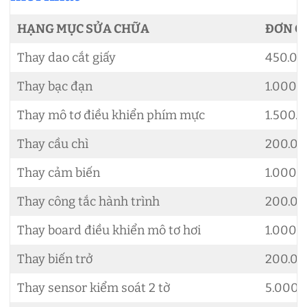
HẠNG MỤC SỬA CHỮA
ĐƠN G
Thay dao cắt giấy
450.00
Thay bạc đạn
1.000.
Thay mô tơ điều khiển phím mực
1.500.
Thay cầu chì
200.0
Thay cảm biến
1.000.
Thay công tắc hành trình
200.00
Thay board điều khiển mô tơ hơi
1.000.
Thay biến trở
200.0
Thay sensor kiểm soát 2 tờ
5.000.