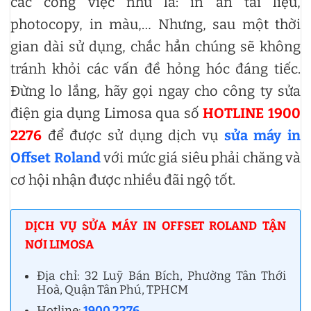
các công việc như là: in ấn tài liệu,
photocopy, in màu,… Nhưng, sau một thời
gian dài sử dụng, chắc hẳn chúng sẽ không
tránh khỏi các vấn đề hỏng hóc đáng tiếc.
Đừng lo lắng, hãy gọi ngay cho công ty sửa
điện gia dụng Limosa qua số
HOTLINE 1900
2276
để được sử dụng dịch vụ
sửa máy in
Offset Roland
với mức giá siêu phải chăng và
cơ hội nhận được nhiều đãi ngộ tốt.
DỊCH VỤ SỬA MÁY IN OFFSET ROLAND TẬN
NƠI LIMOSA
Địa chỉ: 32 Luỹ Bán Bích, Phường Tân Thới
Hoà, Quận Tân Phú, TPHCM
Hotline:
1900 2276