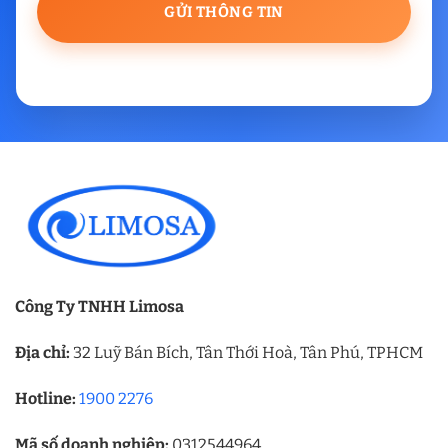
Công Ty TNHH Limosa
Địa chỉ:
32 Luỹ Bán Bích, Tân Thới Hoà, Tân Phú, TPHCM
Hotline:
1900 2276
Mã số doanh nghiệp:
0312544964