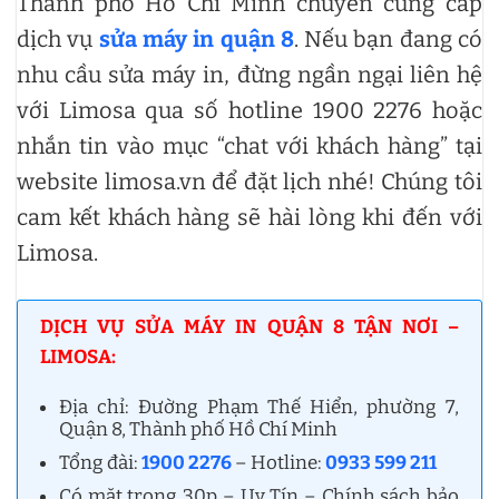
Thành phố Hồ Chí Minh chuyên cung cấp
dịch vụ
sửa máy in quận 8
. Nếu bạn đang có
nhu cầu sửa máy in, đừng ngần ngại liên hệ
với Limosa qua số hotline 1900 2276 hoặc
nhắn tin vào mục “chat với khách hàng” tại
website limosa.vn để đặt lịch nhé! Chúng tôi
cam kết khách hàng sẽ hài lòng khi đến với
Limosa.
DỊCH VỤ SỬA MÁY IN QUẬN 8 TẬN NƠI –
LIMOSA:
Địa chỉ: Đường Phạm Thế Hiển, phường 7,
Quận 8, Thành phố Hồ Chí Minh
Tổng đài:
1900 2276
– Hotline:
0933 599 211
Có mặt trong 30p – Uy Tín – Chính sách bảo