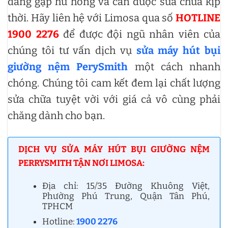
đang gặp hư hỏng và cần được sửa chữa kịp
thời. Hãy liên hệ với Limosa qua số
HOTLINE
1900 2276
để được đội ngũ nhân viên của
chúng tôi tư vấn dịch vụ
sửa máy hút bụi
giường nệm PerySmith
một cách nhanh
chóng. Chúng tôi cam kết đem lại chất lượng
sửa chữa tuyệt vời với giá cả vô cùng phải
chăng dành cho bạn.
DỊCH VỤ SỬA MÁY HÚT BỤI GIƯỜNG NỆM
PERRYSMITH TẬN NƠI LIMOSA:
Địa chỉ: 15/35 Đường Khuông Việt,
Phường Phú Trung, Quận Tân Phú,
TPHCM
Hotline:
1900 2276