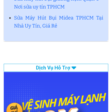
Nơi sửa uy tín TPHCM
Sửa Máy Hút Bụi Midea TPHCM Tại
Nhà Uy Tín, Giá Rẻ
Dịch Vụ Hỗ Trợ