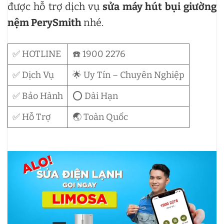
được hỗ trợ dịch vụ
sửa máy hút bụi giường
nệm PerySmith
nhé.
✅ HOTLINE
☎️ 1900 2276
✅ Dịch Vụ
🌟 Uy Tín – Chuyên Nghiệp
✅ Bảo Hành
⭕ Dài Hạn
✅ Hỗ Trợ
🌏 Toàn Quốc