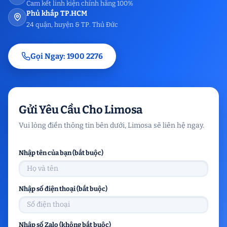
Cam kết linh kiện chính hãng 100%
Phủ khắp TP.HCM
24 quận, huyện & TP. Thủ Đức
Gọi Ngay: 1900 2276
Gửi Yêu Cầu Cho Limosa
Vui lòng điền thông tin bên dưới, Limosa sẽ liên hệ ngay.
Nhập tên của bạn (bắt buộc)
Nhập số điện thoại (bắt buộc)
Nhập số Zalo (không bắt buộc)