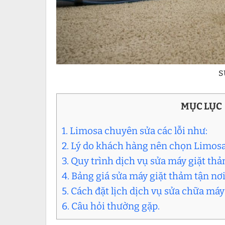
s
MỤC LỤC
1. Limosa chuyên sửa các lỗi như:
2. Lý do khách hàng nên chọn Limos
3. Quy trình dịch vụ sửa máy giặt th
4. Bảng giá sửa máy giặt thảm tận n
5. Cách đặt lịch dịch vụ sửa chữa má
6. Câu hỏi thường gặp.