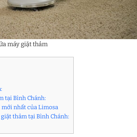
ửa máy giặt thảm
a:
ảm tại Bình Chánh:
ơi mới nhất của Limosa
y giặt thảm tại Bình Chánh: