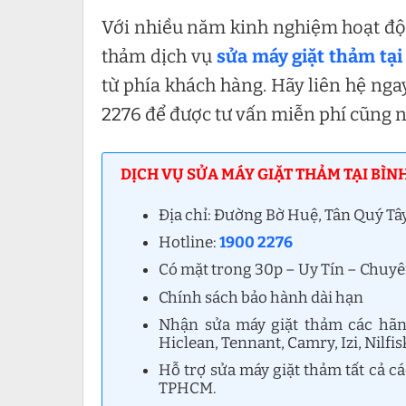
Với nhiều năm kinh nghiệm hoạt độn
thảm dịch vụ
sửa máy giặt thảm tạ
từ phía khách hàng. Hãy liên hệ nga
2276 để được tư vấn miễn phí cũng 
DỊCH VỤ SỬA MÁY GIẶT THẢM TẠI BÌN
Địa chỉ: Đường Bờ Huệ, Tân Quý T
Hotline:
1900 2276
Có mặt trong 30p – Uy Tín – Chuy
Chính sách bảo hành dài hạn
Nhận sửa máy giặt thảm các hãng:
Hiclean, Tennant, Camry, Izi, Nilfis
Hỗ trợ sửa máy giặt thảm tất cả c
TPHCM.