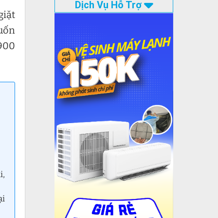
Dịch Vụ Hỗ Trợ
giặt
uốn
1900
i,
ại