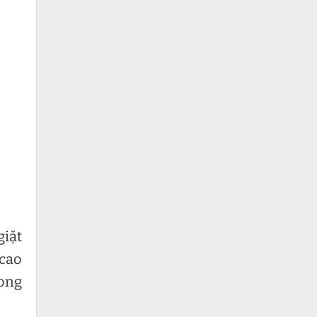
giặt
 cao
ong