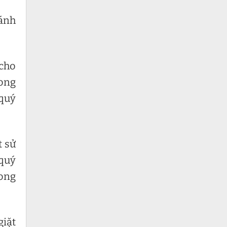
hánh
 cho
rong
 quý
t sử
 quý
rong
giặt