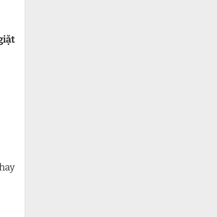
giặt
 hay