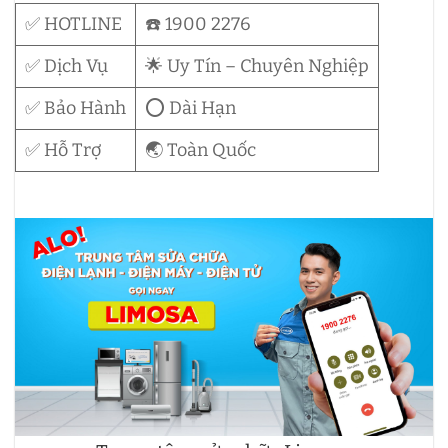
✅ HOTLINE
☎️ 1900 2276
✅ Dịch Vụ
🌟 Uy Tín – Chuyên Nghiệp
✅ Bảo Hành
⭕ Dài Hạn
✅ Hỗ Trợ
🌏 Toàn Quốc