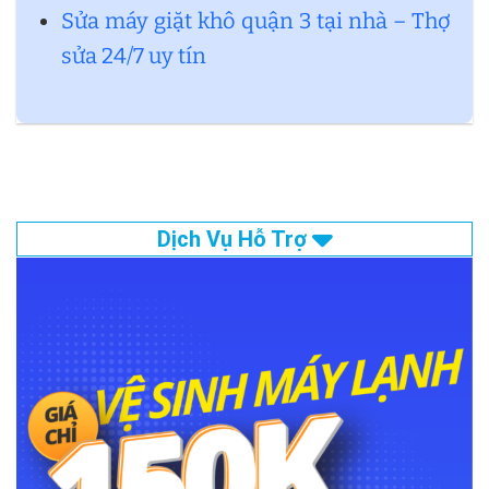
Sửa máy giặt khô quận 3 tại nhà – Thợ
sửa 24/7 uy tín
Dịch Vụ Hỗ Trợ