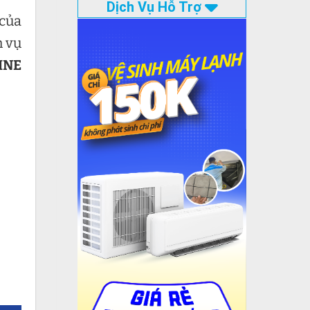
Dịch Vụ Hỗ Trợ
 của
h vụ
INE