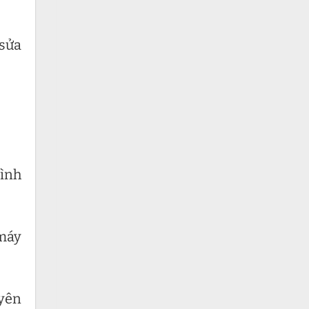
 sửa
Bình
 máy
uyên