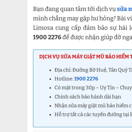
Bạn đang quan tâm tới dịch vụ
sửa m
mình chẳng may gặp hư hỏng? Bài viết
Limosa cung cấp đảm bảo sự hài l
1900 2276
để được nhận giúp đỡ nga
DỊCH VỤ SỬA MÁY GIẶT MŨ BẢO HIỂM 
Địa chỉ: Đường Bờ Huệ, Tân Quý 
Hotline:
1900 2276
Có mặt trong 30p – Uy Tín – Chu
Chính sách bảo hành dài hạn
Nhận sửa máy giặt mũ bảo hiểm cá
Hỗ trợ tất cả các tuyến đường tạ