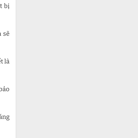
t bị
a sẽ
t là
 bảo
háng