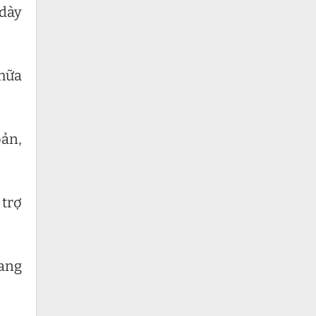
 dày
chữa
ản,
 trợ
mang