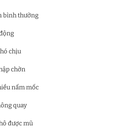
n bình thường
 động
khó chịu
chập chờn
nhiều nấm mốc
hông quay
khô được mũ