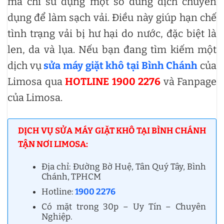
mà chỉ sử dụng một số dung dịch chuyên
dụng để làm sạch vải. Điều này giúp hạn chế
tình trạng vải bị hư hại do nước, đặc biệt là
len, da và lụa. Nếu bạn đang tìm kiếm một
dịch vụ
sửa máy giặt khô tại Bình Chánh
của
Limosa qua
HOTLINE 1900 2276
và Fanpage
của Limosa.
DỊCH VỤ SỬA MÁY GIẶT KHÔ TẠI BÌNH CHÁNH
TẬN NƠI LIMOSA:
Địa chỉ: Đường Bờ Huệ, Tân Quý Tây, Bình
Chánh, TPHCM
Hotline:
1900 2276
Có mặt trong 30p – Uy Tín – Chuyên
Nghiệp.