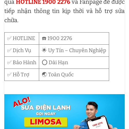
qua
HOTLINE 1900 2276
và Fanpage để được
tiếp nhận thông tin kịp thời và hỗ trợ sửa
chữa.
✅ HOTLINE
☎️ 1900 2276
✅ Dịch Vụ
🌟 Uy Tín – Chuyên Nghiệp
✅ Bảo Hành
⭕ Dài Hạn
✅ Hỗ Trợ
🌏 Toàn Quốc