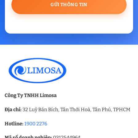
Công Ty TNHH Limosa
Địa chỉ:
32 Luỹ Bán Bích, Tân Thới Hoà, Tân Phú, TPHCM
Hotline:
1900 2276
Mã số doanh nghiệp:
0312544964