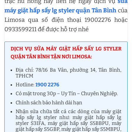
trặc hư hỏng hãy liên hệ ngay dịch vụ
sửa
máy giặt hấp sấy lg styler quận Tân Bình
của
Limosa qua số điện thoại 19002276 hoặc
0933599211 để được hỗ trợ nhé
DỊCH VỤ SỬA MÁY GIẶT HẤP SẤY LG STYLER
QUẬN TÂN BÌNH TẬN NƠI LIMOSA:
Địa chỉ: 78/16 Ba Vân, phường 14, Tân Bình,
TPHCM
Hotline:
1900 2276
Có mặt trong 30p – Uy Tín – Chuyên Nghiệp.
Chính sách bảo hành dài hạn
Nhận sửa chữa tất cả các dòng của máy giặt
hấp sấy lg styler như: máy giặt hấp sấy lg
styler S3IFA, máy giặt hấp sấy S5BBPU, máy
giặt hấp sấy S5GBP, máy giặt hấp sấy S5MBPU,