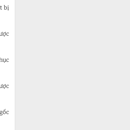
t bị
được
phục
được
 gốc