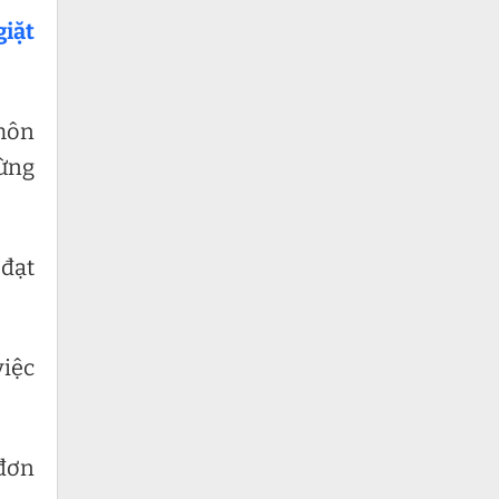
giặt
 môn
gừng
 đạt
việc
 đơn