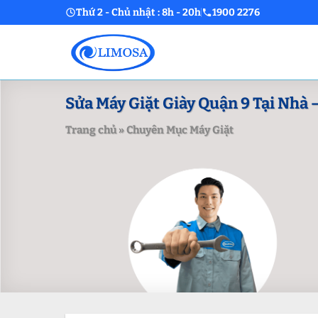
Skip
Thứ 2 - Chủ nhật : 8h - 20h
1900 2276
to
content
Sửa Máy Giặt Giày Quận 9 Tại Nhà –
Trang chủ
»
Chuyên Mục Máy Giặt