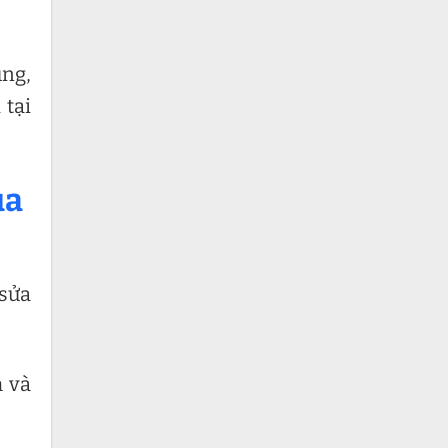
ng,
 tại
ủa
 sửa
m và