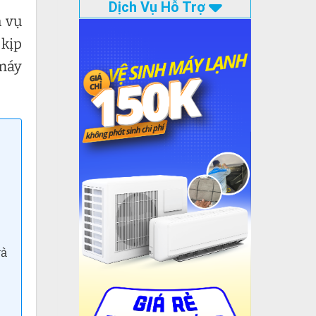
Dịch Vụ Hỗ Trợ
h vụ
 kịp
 máy
và