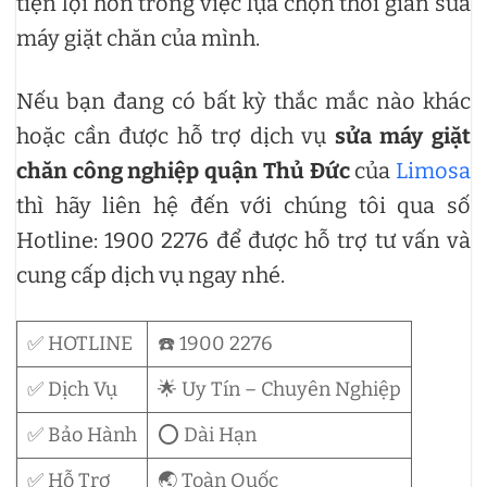
tiện lợi hơn trong việc lựa chọn thời gian sửa
máy giặt chăn của mình.
Nếu bạn đang có bất kỳ thắc mắc nào khác
hoặc cần được hỗ trợ dịch vụ
sửa máy giặt
chăn công nghiệp quận Thủ Đức
của
Limosa
thì hãy liên hệ đến với chúng tôi qua số
Hotline: 1900 2276 để được hỗ trợ tư vấn và
cung cấp dịch vụ ngay nhé.
✅ HOTLINE
☎️ 1900 2276
✅ Dịch Vụ
🌟 Uy Tín – Chuyên Nghiệp
✅ Bảo Hành
⭕ Dài Hạn
✅ Hỗ Trợ
🌏 Toàn Quốc