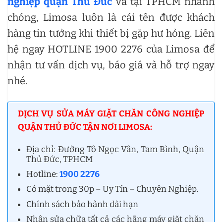
nghiệp quận Thủ Đức
và tại TPHCM nhanh
chóng, Limosa luôn là cái tên được khách
hàng tin tưởng khi thiết bị gặp hư hỏng. Liên
hệ ngay HOTLINE 1900 2276 của Limosa để
nhận tư vấn dịch vụ, báo giá và hỗ trợ ngay
nhé.
DỊCH VỤ SỬA MÁY GIẶT CHĂN CÔNG NGHIỆP
QUẬN THỦ ĐỨC TẬN NƠI LIMOSA:
Địa chỉ: Đường Tô Ngọc Vân, Tam Bình, Quận
Thủ Đức, TPHCM
Hotline:
1900 2276
Có mặt trong 30p – Uy Tín – Chuyên Nghiệp.
Chính sách bảo hành dài hạn
Nhận sửa chữa tất cả các hãng máy giặt chăn