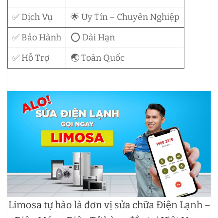
✅ Dịch Vụ
🌟 Uy Tín – Chuyên Nghiệp
✅ Bảo Hành
⭕ Dài Hạn
✅ Hỗ Trợ
🌏 Toàn Quốc
Limosa tự hào là đơn vị sửa chữa Điện Lạnh –