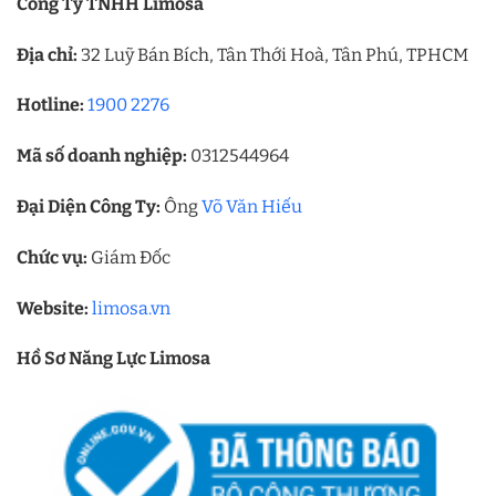
Công Ty TNHH Limosa
Địa chỉ:
32 Luỹ Bán Bích, Tân Thới Hoà, Tân Phú, TPHCM
Hotline:
1900 2276
Mã số doanh nghiệp:
0312544964
Đại Diện Công Ty:
Ông
Võ Văn Hiếu
Chức vụ:
Giám Đốc
Website:
limosa.vn
Hồ Sơ Năng Lực Limosa