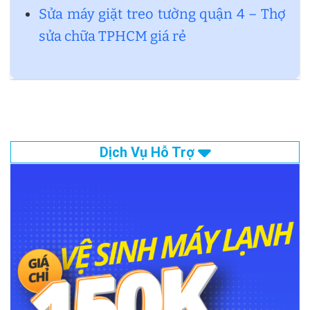
Sửa máy giặt treo tường quận 4 – Thợ
sửa chữa TPHCM giá rẻ
Dịch Vụ Hỗ Trợ