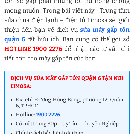
tôn sẽ gặp phải những lỗi hư hỏng không
mong muốn. Trong bài viết này, Trung tâm
sửa chữa điện lạnh – điện tử Limosa sẽ giới
thiệu đến bạn về dịch vụ
sửa máy gấp tôn
quận 6
rất hữu ích. Bạn cũng có thể gọi số
HOTLINE 1900 2276
để nhận các tư vấn chi
tiết hơn cho máy gấp tôn của bạn.
DỊCH VỤ SỬA MÁY GẤP TÔN QUẬN 6 TẬN NƠI
LIMOSA:
Địa chỉ: Đường Hồng Bàng, phường 12, Quận
6, TPHCM
Hotline:
1900 2276
Có mặt trong 30p – Uy Tín – Chuyên Nghiệp.
Chính sách bảo hành dài hạn