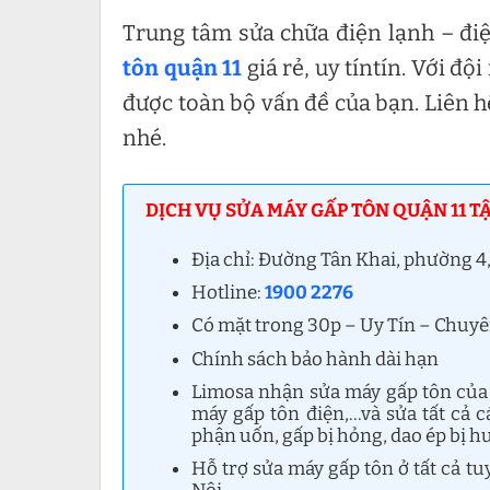
Trung tâm sửa chữa điện lạnh – đi
tôn quận 11
giá rẻ, uy tíntín. Với đ
được toàn bộ vấn đề của bạn. Liên 
nhé.
DỊCH VỤ SỬA MÁY GẤP TÔN QUẬN 11 T
Địa chỉ: Đường Tân Khai, phường 4
Hotline:
1900 2276
Có mặt trong 30p – Uy Tín – Chuy
Chính sách bảo hành dài hạn
Limosa nhận sửa máy gấp tôn của t
máy gấp tôn điện,…và sửa tất cả c
phận uốn, gấp bị hỏng, dao ép bị h
Hỗ trợ sửa máy gấp tôn ở tất cả 