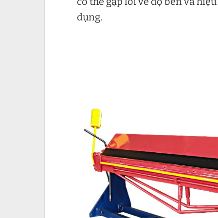
có thể gặp lỗi về độ bền và hiệ
dụng.