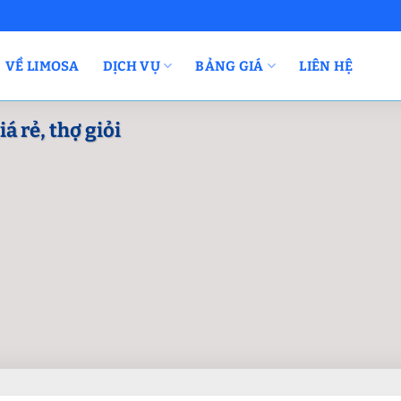
VỀ LIMOSA
DỊCH VỤ
BẢNG GIÁ
LIÊN HỆ
á rẻ, thợ giỏi