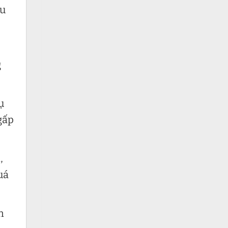
ều
g
ụ
gấp
,
uá
n