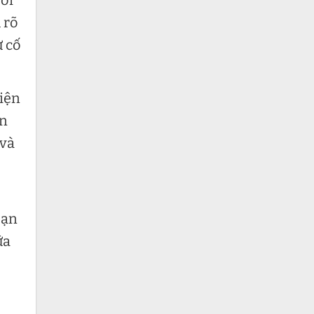
bởi
 rõ
ự cố
kiện
ạn
 và
bạn
ữa