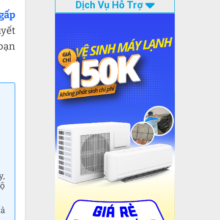
Dịch Vụ Hỗ Trợ
gấp
uyết
 bạn
y,
bộ
Hà