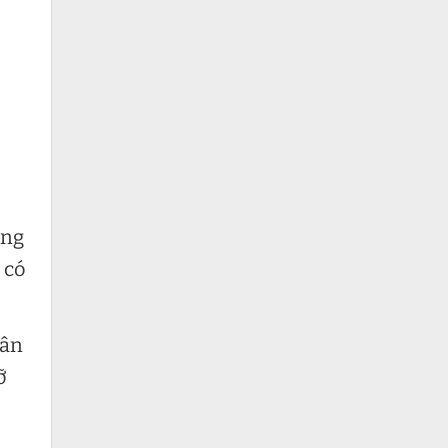
ựng
 có
hân
ỡ