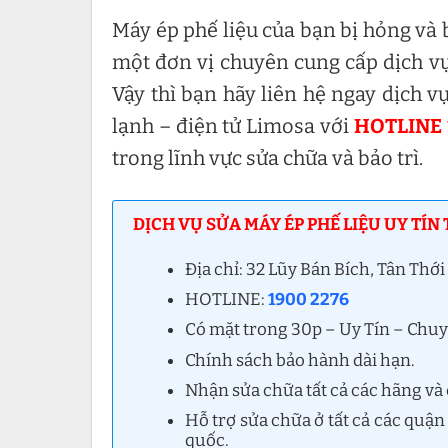
Máy ép phế liệu của bạn bị hỏng và 
một đơn vị chuyên cung cấp dịch vụ 
Vậy thì bạn hãy liên hệ ngay dịch v
lạnh – điện tử Limosa với
HOTLINE 
trong lĩnh vực sửa chữa và bảo trì.
DỊCH VỤ SỬA MÁY ÉP PHẾ LIỆU UY TÍN 
Địa chỉ: 32 Lũy Bán Bích, Tân Thớ
HOTLINE:
1900 2276
Có mặt trong 30p – Uy Tín – Chu
Chính sách bảo hành dài hạn.
Nhận sửa chữa tất cả các hãng và c
Hỗ trợ sửa chữa ở tất cả các quậ
quốc.