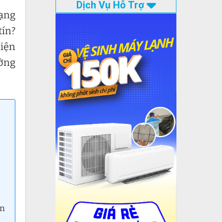
Dịch Vụ Hỗ Trợ
mạng
tín?
iện
ường
àn