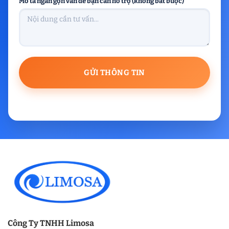
Mô tả ngắn gọn vấn đề bạn cần hỗ trợ (không bắt buộc)
Công Ty TNHH Limosa