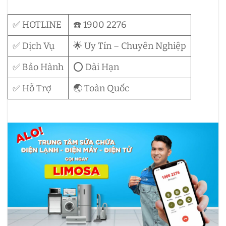
✅ HOTLINE
☎️ 1900 2276
✅ Dịch Vụ
🌟 Uy Tín – Chuyên Nghiệp
✅ Bảo Hành
⭕ Dài Hạn
✅ Hỗ Trợ
🌏 Toàn Quốc