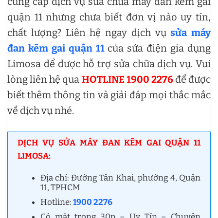
cung cấp dịch vụ sửa chữa máy đan kẽm gai
quận 11 nhưng chưa biết đơn vị nào uy tín,
chất lượng? Liên hệ ngay dịch vụ
sửa máy
đan kẽm gai quận 11
của sửa điện gia dụng
Limosa để được hỗ trợ sửa chữa dịch vụ. Vui
lòng liên hệ qua
HOTLINE 1900 2276
để được
biết thêm thông tin và giải đáp mọi thắc mắc
về dịch vụ nhé.
DỊCH VỤ SỬA MÁY ĐAN KẼM GAI QUẬN 11
LIMOSA:
Địa chỉ: Đường Tân Khai, phường 4, Quận
11, TPHCM
Hotline:
1900 2276
Có mặt trong 30p – Uy Tín – Chuyên