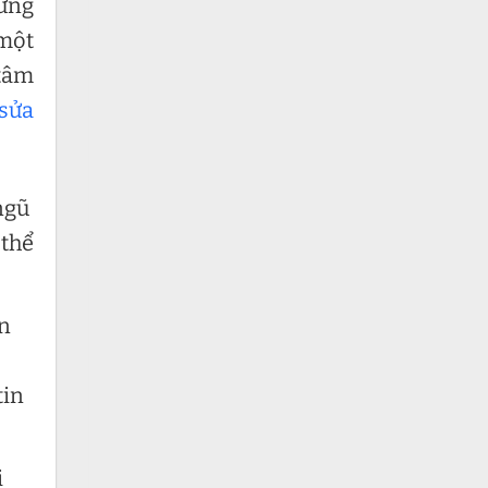
hững
 một
 tâm
sửa
ngũ
 thể
ến
tin
i