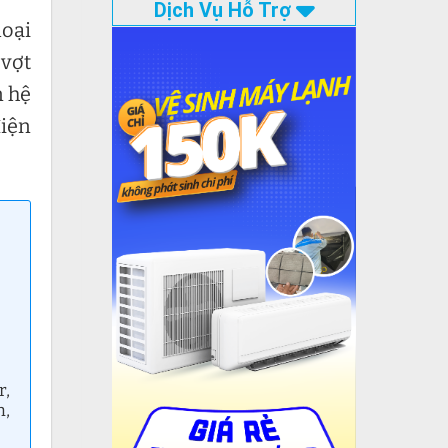
Dịch Vụ Hỗ Trợ
loại
 vợt
n hệ
điện
r,
n,