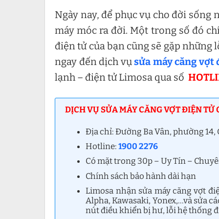
Ngày nay, để phục vụ cho đời sống n
máy móc ra đời. Một trong số đó ch
điện tử của bạn cũng sẽ gặp những l
ngay đến dịch vụ
sửa máy căng vợt 
lạnh – điện tử Limosa qua số
HOTLI
DỊCH VỤ SỬA MÁY CĂNG VỢT ĐIỆN TỬ 
Địa chỉ: Đường Ba Vân, phường 14
Hotline:
1900 2276
Có mặt trong 30p – Uy Tín – Chuy
Chính sách bảo hành dài hạn
Limosa nhận sửa máy căng vợt điện
Alpha, Kawasaki, Yonex,…và sửa c
nút điều khiển bị hư, lỗi hệ thống đ