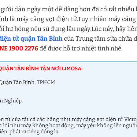
gười dân ngày một dễ dàng hơn đã có rất nhiều 
ính là máy căng vợt điện tử.Tuy nhiên máy căng
ỗi hư hỏng nếu sử dụng lâu ngày.Lúc này, hãy liê
điện tử quận Tân Bình
của Trung tâm sửa chữa 
NE 1900 2276
để được hỗ trợ nhiệt tình nhé.
QUẬN TÂN BÌNH TẬN NƠI LIMOSA:
, Quận Tân Bình, TPHCM
ên Nghiệp.
 tử của tất cả các hãng như máy căng vợt điện tử Victo
ác lỗi như máy không hoạt động, máy yếu không lên nguồ
iện, phát ra tiếng động lạ,…