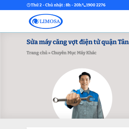
Skip
Thứ 2 - Chủ nhật : 8h - 20h
1900 2276
to
content
Sửa máy căng vợt điện tử quận Tân 
Trang chủ
»
Chuyên Mục Máy Khác