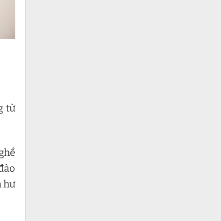
g từ
nghề
 đào
m hư