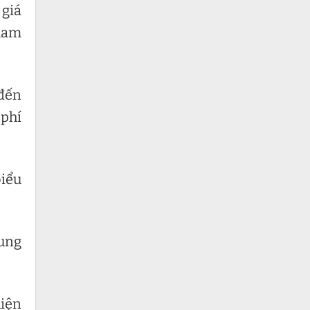
 giá
tham
 đến
 phí
biểu
hung
hiện