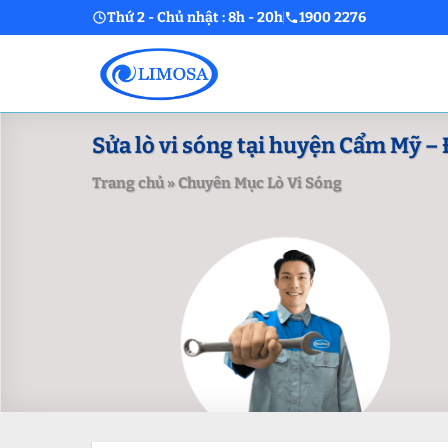
Skip
Thứ 2 - Chủ nhật : 8h - 20h
1900 2276
to
content
Sửa lò vi sóng tại huyện Cẩm Mỹ – Đ
Trang chủ
»
Chuyên Mục Lò Vi Sóng