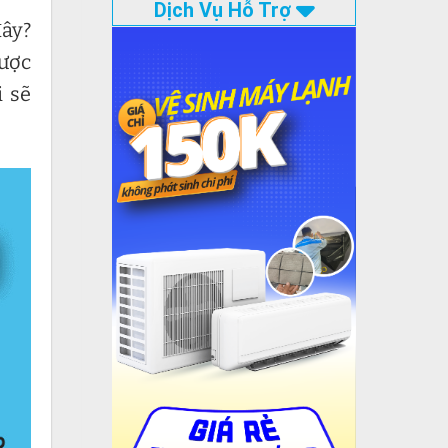
Dịch Vụ Hỗ Trợ
đây?
ược
i sẽ