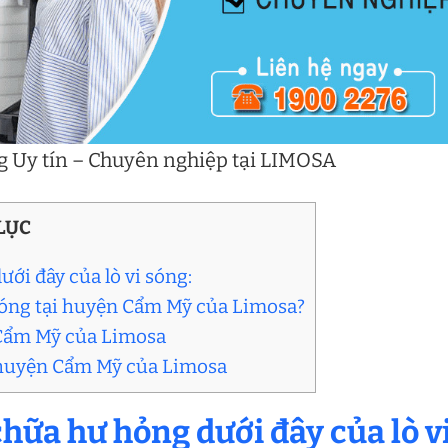
ng Uy tín – Chuyên nghiệp tại LIMOSA
LỤC
ới đây của lò vi sóng:
i sóng tại huyện Cẩm Mỹ của Limosa?
n Cẩm Mỹ của Limosa
ại huyện Cẩm Mỹ của Limosa
hữa hư hỏng dưới đây của lò v