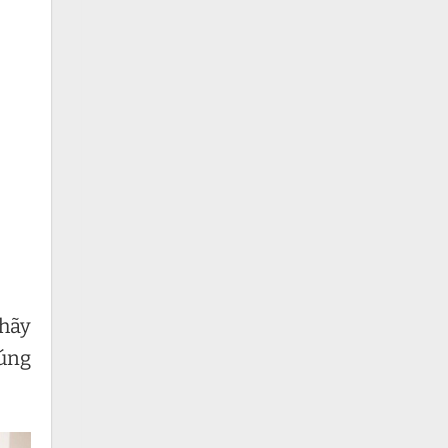
 hãy
húng