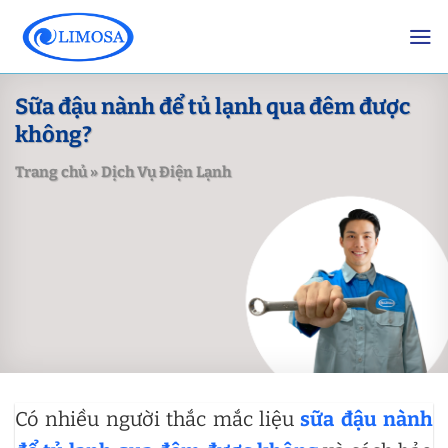
Skip
to
content
Sữa đậu nành để tủ lạnh qua đêm được
không?
Trang chủ
»
Dịch Vụ Điện Lạnh
Có nhiều người thắc mắc liệu
sữa đậu nành