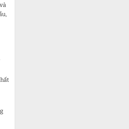
 và
ầu,
m
nhất
ng