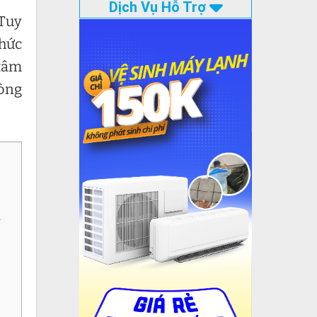
Dịch Vụ Hỗ Trợ
 Tuy
chức
 tâm
lòng
n