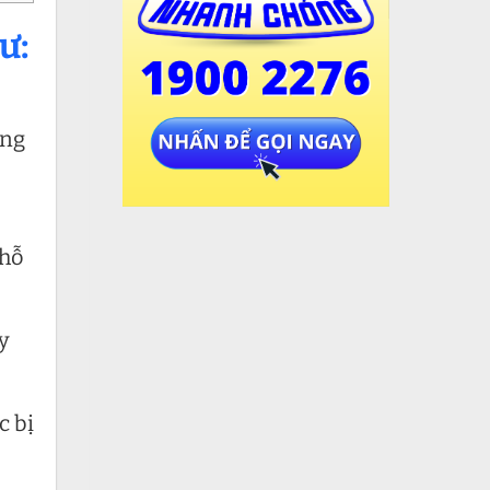
ư:
ông
 hỗ
y
c bị