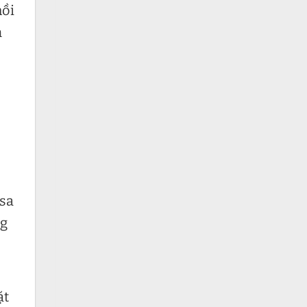
hồi
m
osa
ng
ặt