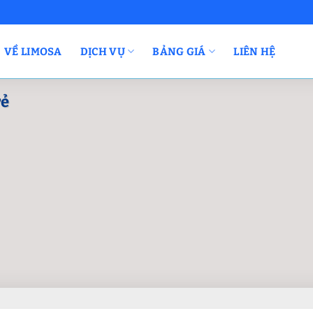
VỀ LIMOSA
DỊCH VỤ
BẢNG GIÁ
LIÊN HỆ
rẻ