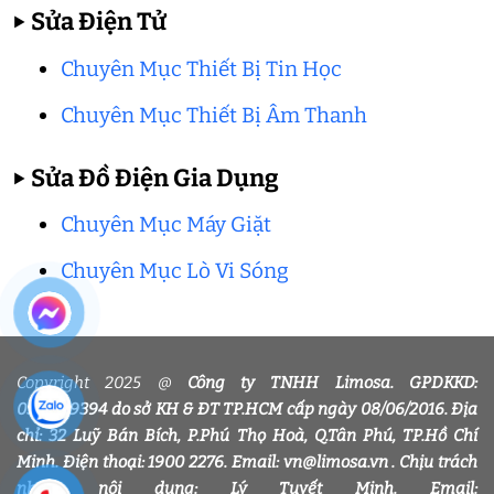
▶
Sửa Điện Tử
Chuyên Mục Thiết Bị Tin Học
Chuyên Mục Thiết Bị Âm Thanh
▶
Sửa Đồ Điện Gia Dụng
Chuyên Mục Máy Giặt
Chuyên Mục Lò Vi Sóng
Copyright 2025 @
Công ty TNHH Limosa. GPDKKD:
0318339394 do sở KH & ĐT TP.HCM cấp ngày 08/06/2016. Địa
chỉ: 32 Luỹ Bán Bích, P.Phú Thọ Hoà, Q.Tân Phú, TP.Hồ Chí
Minh. Điện thoại: 1900 2276. Email: vn@limosa.vn . Chịu trách
nhiệm nội dung: Lý Tuyết Minh. Email: