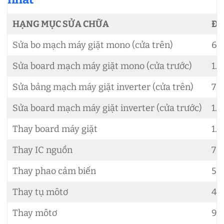
HẠNG MỤC SỬA CHỮA
ĐƠ
Sửa bo mạch máy giặt mono (cửa trên)
60
Sửa board mạch máy giặt mono (cửa trước)
1.
Sửa bảng mạch máy giặt inverter (cửa trên)
70
Sửa board mạch máy giặt inverter (cửa trước)
1.
Thay board máy giặt
1.
Thay IC nguồn
70
Thay phao cảm biến
50
Thay tụ môtơ
40
Thay môtơ
90