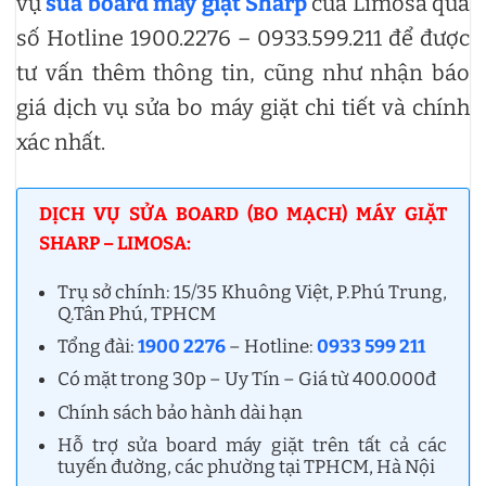
vụ
sửa board máy giặt Sharp
của Limosa qua
số Hotline 1900.2276 – 0933.599.211 để được
tư vấn thêm thông tin, cũng như nhận báo
giá dịch vụ sửa bo máy giặt chi tiết và chính
xác nhất.
DỊCH VỤ SỬA BOARD (BO MẠCH) MÁY GIẶT
SHARP – LIMOSA:
Trụ sở chính: 15/35 Khuông Việt, P.Phú Trung,
Q.Tân Phú, TPHCM
Tổng đài:
1900 2276
– Hotline:
0933 599 211
Có mặt trong 30p – Uy Tín – Giá từ 400.000đ
Chính sách bảo hành dài hạn
Hỗ trợ sửa board máy giặt trên tất cả các
tuyến đường, các phường tại TPHCM, Hà Nội