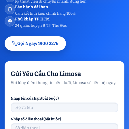
Kỹ thuật viên di chuyển nhanh, đúng hẹn
Bảo hành dài hạn
Cam kết linh kiện chính hãng 100%
Phủ khắp TP.HCM
24 quận, huyện & TP. Thủ Đức
Gọi Ngay: 1900 2276
Gửi Yêu Cầu Cho Limosa
Vui lòng điền thông tin bên dưới, Limosa sẽ liên hệ ngay.
Nhập tên của bạn (bắt buộc)
Nhập số điện thoại (bắt buộc)