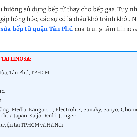
u hướng sử dụng bếp từ thay cho bếp gas. Tuy n
gặp hỏng hóc, các sự cố là điều khó tránh khỏi. 
sửa bếp từ quận Tân Phú
của trung tâm Limosa
 TẠI LIMOSA:
i Hòa, Tân Phú, TPHCM
âm
n
hãng: Media, Kangaroo, Electrolux, Sanaky, Sanyo, Qhom
Irkua Japan, Saijo Denki, Junger…
 huyện tại TPHCM và Hà Nội