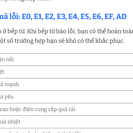
ã lỗi: E0, E1, E2, E3, E4, E5, E6, EF, AD
ở bếp từ. Khi bếp từ báo lỗi, bạn có thể hoàn toà
ột số trường hợp bạn sẽ khó có thể khắc phục.
ận nồi
ệt
uá mạnh
uá yếu
 cao hoặc điện cung cấp quá tải
quá nhiệt