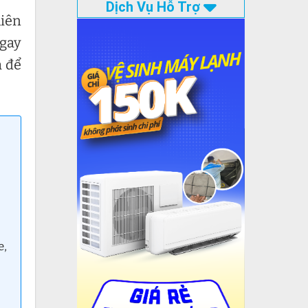
Dịch Vụ Hỗ Trợ
hiên
Ngay
 để
e,