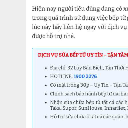
Hiện nay người tiêu dùng đang có x
trong quá trình sử dụng việc bếp từ 
lúc này hãy liên hệ ngay với dịch vụ
được hỗ trợ nhé.
DỊCH VỤ SỬA BẾP TỪ UY TÍN – TẬN TÂM
Địa chỉ: 32 Lũy Bán Bích, Tân Thớ
HOTLINE:
1900 2276
Có mặt trong 30p – Uy Tín – Tận T
Chính sách bảo hành bếp từ dài hạ
Nhận sửa chữa bếp từ tất cả các 
Taka, Supor, SunHouse, Innarflex, 
Hỗ trợ sửa chữa ở tất cả các quận,