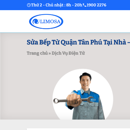
Skip
Thứ 2 - Chủ nhật : 8h - 20h
1900 2276
to
content
Sửa Bếp Từ Quận Tân Phú Tại Nhà –
Trang chủ
»
Dịch Vụ Điện Tử