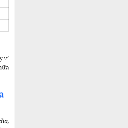
y vì
hữa
a
dia,