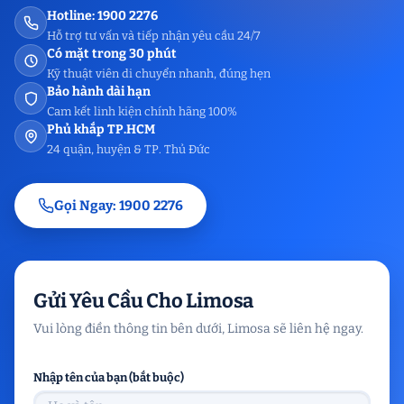
Hotline: 1900 2276
Hỗ trợ tư vấn và tiếp nhận yêu cầu 24/7
Có mặt trong 30 phút
Kỹ thuật viên di chuyển nhanh, đúng hẹn
Bảo hành dài hạn
Cam kết linh kiện chính hãng 100%
Phủ khắp TP.HCM
24 quận, huyện & TP. Thủ Đức
Gọi Ngay: 1900 2276
Gửi Yêu Cầu Cho Limosa
Vui lòng điền thông tin bên dưới, Limosa sẽ liên hệ ngay.
Nhập tên của bạn (bắt buộc)