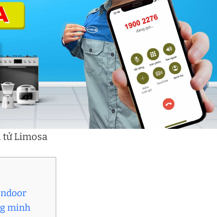
n tử Limosa
Indoor
ông minh