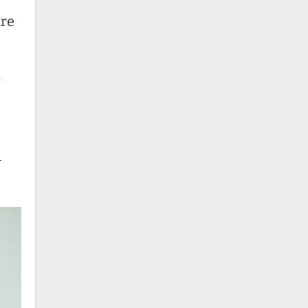
are
à
n