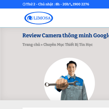
Skip
Thứ 2 - Chủ nhật : 8h - 20h
1900 2276
to
content
Review Camera thông minh Google
Trang chủ
»
Chuyên Mục Thiết Bị Tin Học