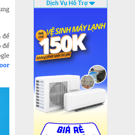
Dịch Vụ Hỗ Trợ
rung
 để
o để
ogle
door