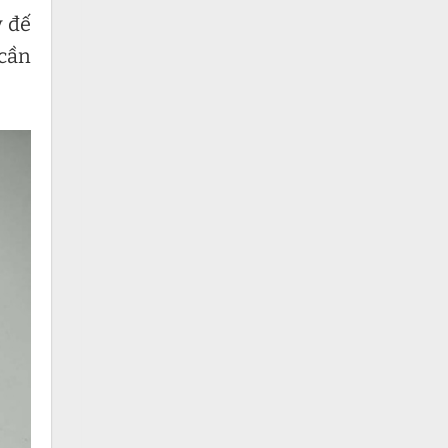
y đế
 cần