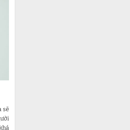
a sẽ
gười
 khá