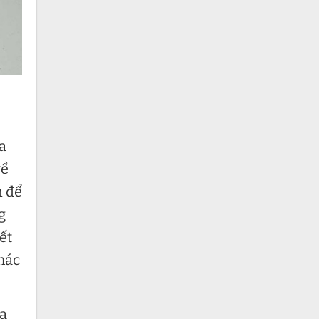
a
về
n để
g
ết
khác
ta