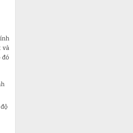
tính
t và
o đó
nh
 độ