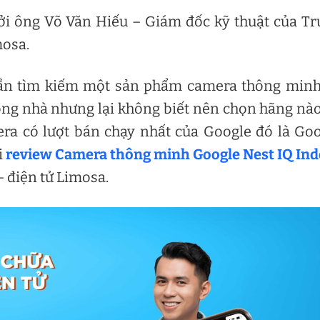
ởi ông Võ Văn Hiếu – Giám đốc kỹ thuật của T
mosa.
cần tìm kiếm một sản phẩm camera thông minh
rong nhà nhưng lại không biết nên chọn hãng nà
era có lượt bán chạy nhất của Google đó là Go
i
review Camera thông minh Google Nest IQ In
 điện tử Limosa.