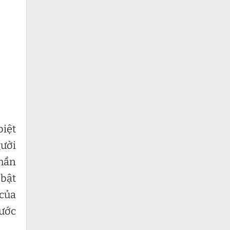
biệt
gười
Phần
 bật
 của
nước