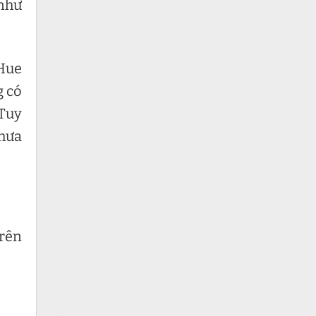
 như
 Hue
g có
 Tuy
chưa
trên