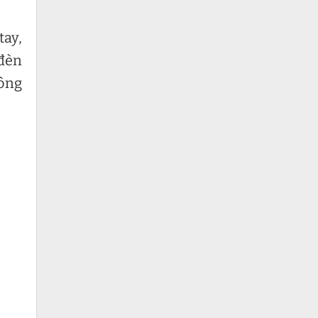
tay,
 đèn
hông