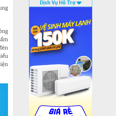
Dịch Vụ Hỗ Trợ
rung
hông
phẩm
 đèn
hiểu
điện