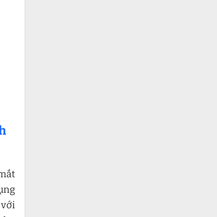
th
 mắt
dụng
 với