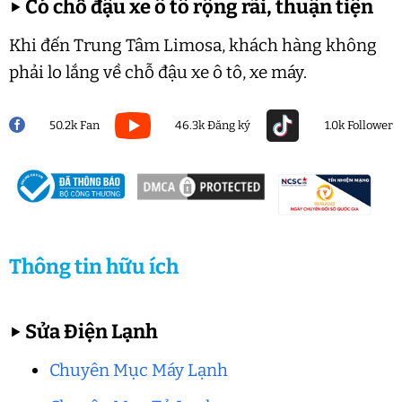
▶
Có chỗ đậu xe ô tô rộng rãi, thuận tiện
Khi đến Trung Tâm Limosa, khách hàng không
phải lo lắng về chỗ đậu xe ô tô, xe máy.
50.2k Fan
46.3k Đăng ký
1.0k Follower
Thông tin hữu ích
▶
Sửa Điện Lạnh
Chuyên Mục Máy Lạnh