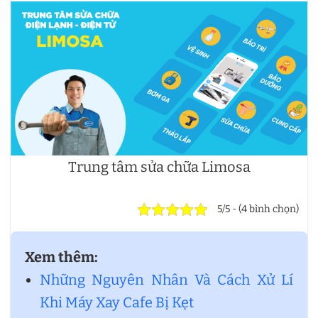
Trung tâm sửa chữa Limosa
5/5 - (4 bình chọn)
Xem thêm:
Những Nguyên Nhân Và Cách Xử Lí
Khi Máy Xay Cafe Bị Kẹt