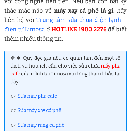
với công nghệ tiên tiến. Nếu bạn còn bất kỳ
thắc mắc nào về
máy xay cà phê là gì
, hãy
liên hệ với
Trung tâm sửa chữa điện lạnh –
điện tử Limosa
ở
HOTLINE 1900 2276
để biết
thêm nhiều thông tin.
🍀🍀 Quý đọc giả nếu có quan tâm đến một số
dịch vụ hữu ích cần cho việc sửa chữa
máy pha
cafe
của mình tại Limosa vui lòng tham khảo tại
đây :
👉
Sửa máy pha cafe
👉
Sửa máy xay cà phê
👉
Sửa máy rang cà phê