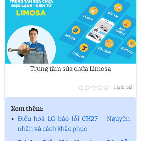
Trung tâm sửa chữa Limosa
Đánh Giá
Xem thêm:
Điều hoà LG báo lỗi CH27 – Nguyên
nhân và cách khắc phục