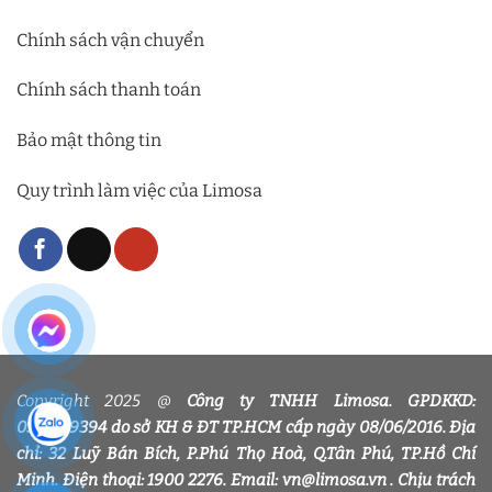
Chính sách vận chuyển
Chính sách thanh toán
Bảo mật thông tin
Quy trình làm việc của Limosa
Copyright 2025 @
Công ty TNHH Limosa. GPDKKD:
0318339394 do sở KH & ĐT TP.HCM cấp ngày 08/06/2016. Địa
chỉ: 32 Luỹ Bán Bích, P.Phú Thọ Hoà, Q.Tân Phú, TP.Hồ Chí
Minh. Điện thoại: 1900 2276. Email: vn@limosa.vn . Chịu trách