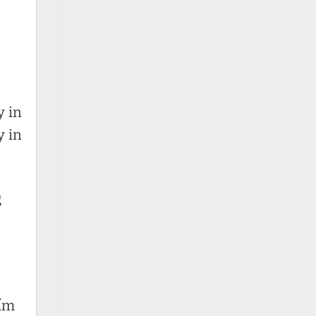
y in
y in
g
hẩm