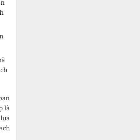
ên
ch
in
mã
ạch
 bạn
p là
 lựa
vạch