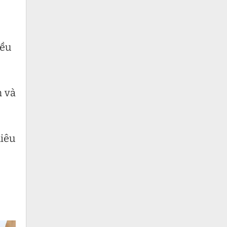
iều
m và
hiêu