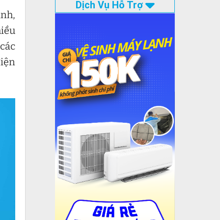
Dịch Vụ Hỗ Trợ
ảnh,
hiều
 các
điện