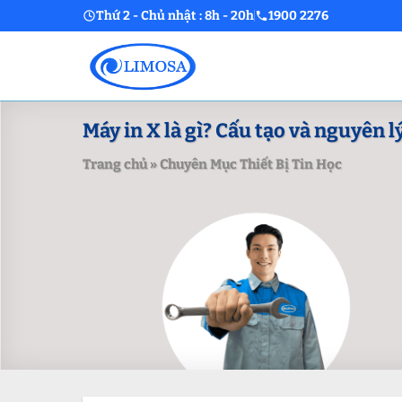
Skip
Thứ 2 - Chủ nhật : 8h - 20h
1900 2276
to
content
Máy in X là gì? Cấu tạo và nguyên 
Trang chủ
»
Chuyên Mục Thiết Bị Tin Học