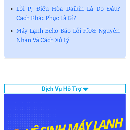
Lỗi PJ Điều Hòa Daikin Là Do Đâu?
Cách Khắc Phục Là Gì?
Máy Lạnh Beko Báo Lỗi Ff08: Nguyên
Nhân Và Cách Xử Lý
Dịch Vụ Hỗ Trợ