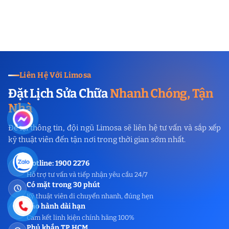
Liên Hệ Với Limosa
Đặt Lịch Sửa Chữa
Nhanh Chóng, Tận
Nhà
Để lại thông tin, đội ngũ Limosa sẽ liên hệ tư vấn và sắp xếp
kỹ thuật viên đến tận nơi trong thời gian sớm nhất.
Hotline: 1900 2276
Hỗ trợ tư vấn và tiếp nhận yêu cầu 24/7
Có mặt trong 30 phút
Kỹ thuật viên di chuyển nhanh, đúng hẹn
Bảo hành dài hạn
Cam kết linh kiện chính hãng 100%
Phủ khắp TP.HCM