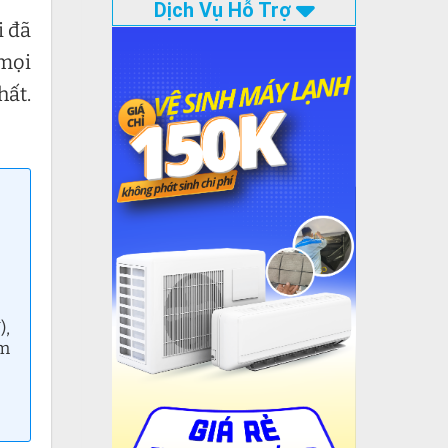
Dịch Vụ Hỗ Trợ
i đã
 mọi
hất.
),
âm