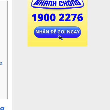
ữa
ng