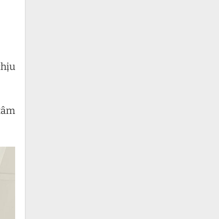
chịu
 tâm