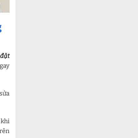
g
 đặt
ngay
 sửa
 khi
trên