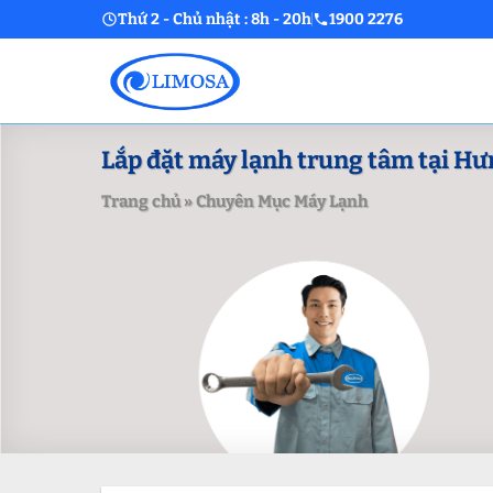
Skip
Thứ 2 - Chủ nhật : 8h - 20h
1900 2276
to
content
Lắp đặt máy lạnh trung tâm tại Hư
Trang chủ
»
Chuyên Mục Máy Lạnh