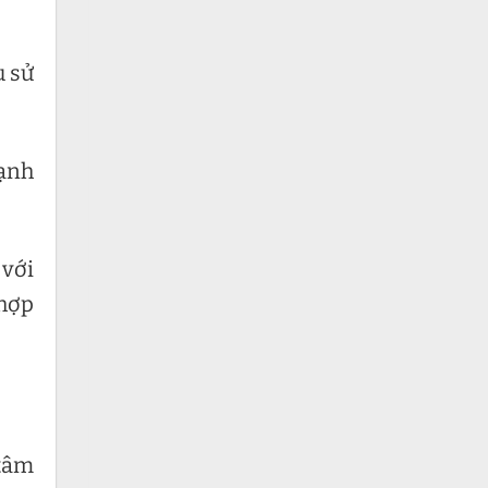
u sử
lạnh
 với
 hợp
 tâm