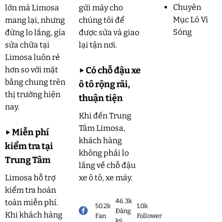
Chuyên
lớn mà Limosa
gửi máy cho
Mục Lò Vi
mang lại, nhưng
chúng tôi để
Sóng
đừng lo lắng, gía
được sửa và giao
sửa chữa tại
lại tận nơi.
Limosa luôn rẻ
hơn so với mặt
▶
Có chỗ đậu xe
bằng chung trên
ô tô rộng rãi,
thị trường hiện
thuận tiện
nay.
Khi đến Trung
Tâm Limosa,
▶
Miễn phí
khách hàng
kiểm tra tại
không phải lo
Trung Tâm
lắng về chỗ đậu
Limosa hỗ trợ
xe ô tô, xe máy.
kiểm tra hoàn
46.3k
toàn miễn phí.
50.2k
1.0k
Đăng
Khi khách hàng
Fan
Follower
ký