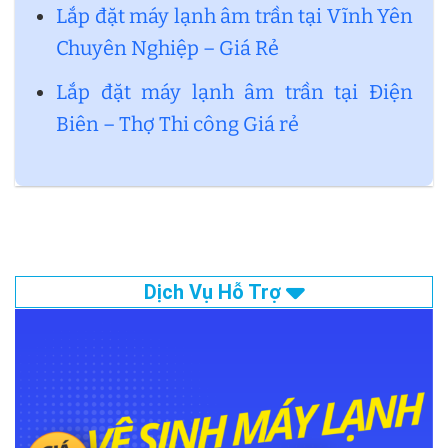
Lắp đặt máy lạnh âm trần tại Vĩnh Yên
Chuyên Nghiệp – Giá Rẻ
Lắp đặt máy lạnh âm trần tại Điện
Biên – Thợ Thi công Giá rẻ
Dịch Vụ Hỗ Trợ