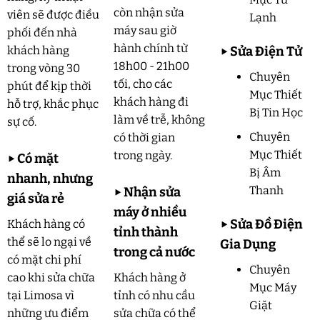
còn nhận sửa
viên sẽ được điều
Lạnh
máy sau giờ
phối đến nhà
hành chính từ
▶
Sửa Điện Tử
khách hàng
18h00 - 21h00
trong vòng 30
Chuyên
tối, cho các
phút để kịp thời
Mục Thiết
khách hàng đi
hỗ trợ, khắc phục
Bị Tin Học
làm về trễ, không
sự cố.
Chuyên
có thời gian
Mục Thiết
trong ngày.
▶
Có mặt
Bị Âm
nhanh, nhưng
Thanh
▶
Nhận sửa
giá sửa rẻ
máy ở nhiều
▶
Sửa Đồ Điện
Khách hàng có
tỉnh thành
thể sẽ lo ngại về
Gia Dụng
trong cả nước
có mặt chi phí
Chuyên
cao khi sửa chữa
Khách hàng ở
Mục Máy
tại Limosa vì
tỉnh có nhu cầu
Giặt
những ưu điểm
sửa chữa có thể