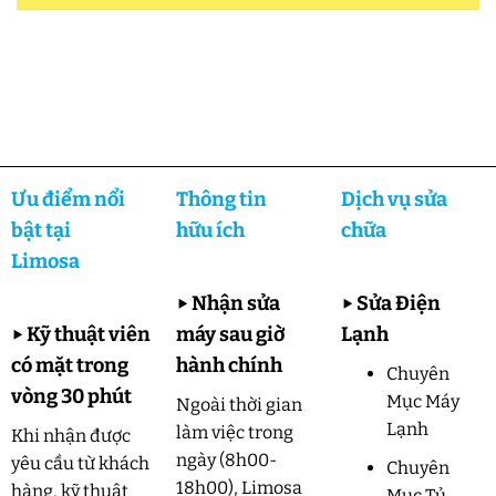
Ưu điểm nổi
Thông tin
Dịch vụ sửa
bật tại
hữu ích
chữa
Limosa
▶
Nhận sửa
▶
Sửa Điện
▶
Kỹ thuật viên
máy sau giờ
Lạnh
có mặt trong
hành chính
Chuyên
vòng 30 phút
Mục Máy
Ngoài thời gian
Lạnh
làm việc trong
Khi nhận được
ngày (8h00-
yêu cầu từ khách
Chuyên
18h00), Limosa
hàng, kỹ thuật
Mục Tủ