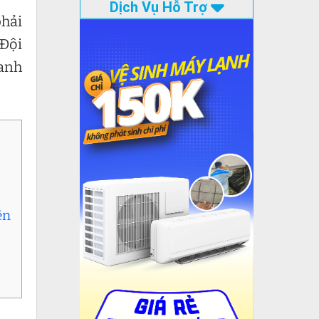
Dịch Vụ Hỗ Trợ
phải
Đội
hanh
ện