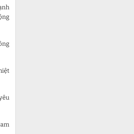
lạnh
động
hông
hiệt
 yêu
 Nam