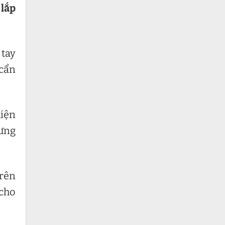
ụ
lắp
 tay
 cẩn
hiện
hưng
trên
 cho