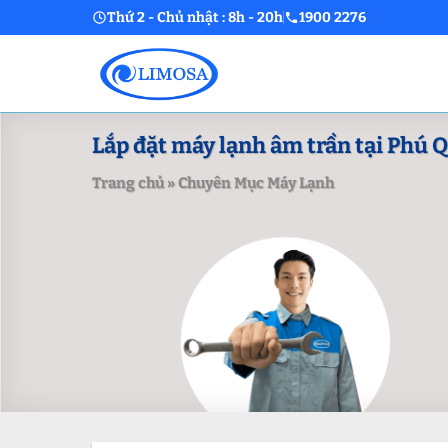
Skip
Thứ 2 - Chủ nhật : 8h - 20h
1900 2276
to
content
Lắp đặt máy lạnh âm trần tại Phú Q
Trang chủ
»
Chuyên Mục Máy Lạnh