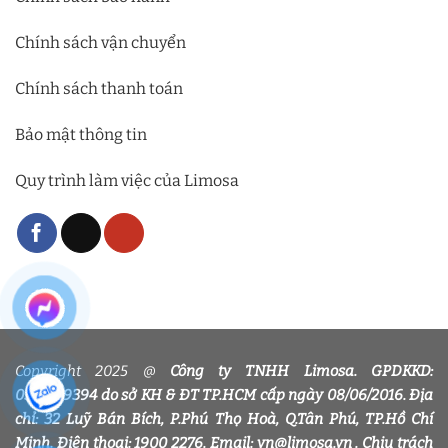
Chính sách vận chuyển
Chính sách thanh toán
Bảo mật thông tin
Quy trình làm việc của Limosa
Copyright 2025 @
Công ty TNHH Limosa. GPDKKD:
0318339394 do sở KH & ĐT TP.HCM cấp ngày 08/06/2016. Địa
chỉ: 32 Luỹ Bán Bích, P.Phú Thọ Hoà, Q.Tân Phú, TP.Hồ Chí
Minh. Điện thoại: 1900 2276. Email: vn@limosa.vn . Chịu trách