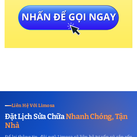
Liên Hệ Với Limosa
Đặt Lịch Sửa Chữa
Nhanh Chóng, Tận
Nhà
Để lại thông tin, đội ngũ Limosa sẽ liên hệ tư vấn và sắp xếp