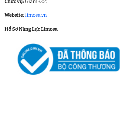
Chức vụ:
Giám Đốc
Website:
limosa.vn
Hồ Sơ Năng Lực Limosa