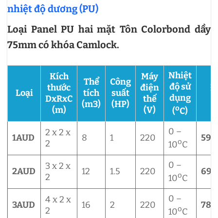
nhiệt độ dương (PU)
Loại Panel PU hai mặt Tôn Colorbond dầy
75mm có khóa Camlock.
Nhiệt
Kích
Máy
Thể
Công
độ sử
thước
điện
Đ
Loại
tích
suất
dụng
DxRxC
thế
(m3)
(HP)
o
(m)
(V)
(
C)
0 –
2 x 2 x
1AUD
8
1
220
59,
o
2
10
C
0 –
3 x 2 x
2AUD
12
1.5
220
69,
o
2
10
C
0 –
4 x 2 x
3AUD
16
2
220
78,
o
2
10
C