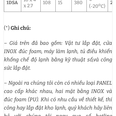
1DSA
108
15
380
24
o
x 2.7
(-20
C)
(*)
Ghi chú:
–
Giá trên đã bao gồm: Vật tư lắp đặt, cửa
INOX đúc foam, máy làm lạnh, tủ điều khiển
khống chế độ lạnh bằng kỹ thuật số,và công
sức lắp đặt.
– Ngoài ra chúng tôi còn có nhiều loại PANEL
cao cấp khác nhau, hai mặt bằng INOX và
đúc foam (PU).
Khi có nhu cầu về thiết kế, thi
công hay lắp đặt kho lạnh, quý khách hãy liên
hệ với chúng tôi ngay qua số hotline