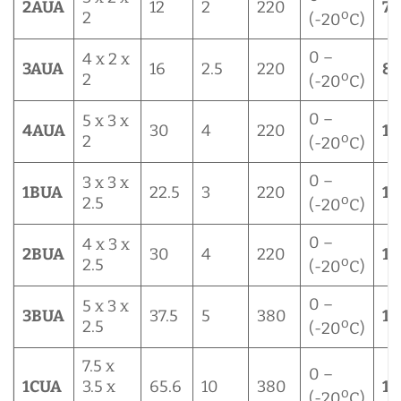
2AUA
12
2
220
73
o
2
(-20
C)
0 –
4 x 2 x
3AUA
16
2.5
220
85
o
2
(-20
C)
0 –
5 x 3 x
4AUA
30
4
220
11
o
2
(-20
C)
0 –
3 x 3 x
1BUA
22.5
3
220
14
o
2.5
(-20
C)
0 –
4 x 3 x
2BUA
30
4
220
15
o
2.5
(-20
C)
0 –
5 x 3 x
3BUA
37.5
5
380
17
o
2.5
(-20
C)
7.5 x
0 –
1CUA
3.5 x
65.6
10
380
19
o
(-20
C)