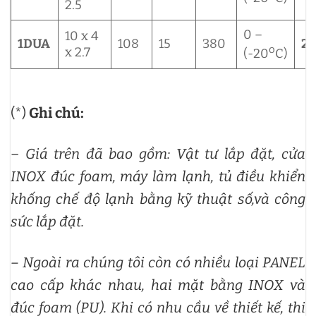
2.5
0 –
10 x 4
1DUA
108
15
380
27
o
x 2.7
(-20
C)
(*)
Ghi chú:
–
Giá trên đã bao gồm: Vật tư lắp đặt, cửa
INOX đúc foam, máy làm lạnh, tủ điều khiển
khống chế độ lạnh bằng kỹ thuật số,và công
sức lắp đặt.
– Ngoài ra chúng tôi còn có nhiều loại PANEL
cao cấp khác nhau, hai mặt bằng INOX và
đúc foam (PU).
Khi có nhu cầu về thiết kế, thi