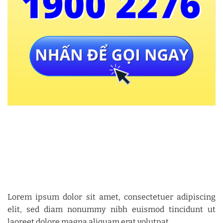
Lorem ipsum dolor sit amet, consectetuer adipiscing
elit, sed diam nonummy nibh euismod tincidunt ut
laoreet dolore magna aliquam erat volutpat.