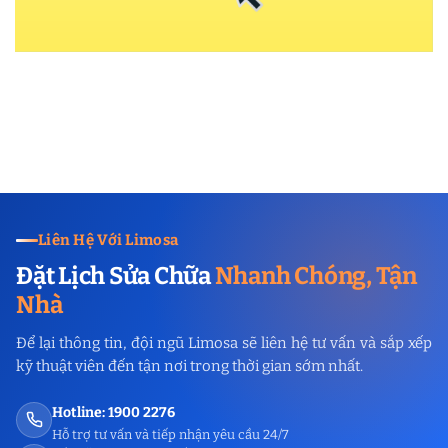
Liên Hệ Với Limosa
Đặt Lịch Sửa Chữa
Nhanh Chóng, Tận
Nhà
Để lại thông tin, đội ngũ Limosa sẽ liên hệ tư vấn và sắp xếp
kỹ thuật viên đến tận nơi trong thời gian sớm nhất.
Hotline: 1900 2276
Hỗ trợ tư vấn và tiếp nhận yêu cầu 24/7