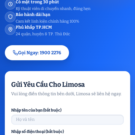
Có mặt trong 30 phút
Kỹ thuật viên di chuyển nhanh, đúng hẹn
Bảo hành dài hạn
Cam kết linh kiện chính hãng 100%
Phủ khắp TP.HCM
24 quận, huyện & TP. Thủ Đức
Gọi Ngay: 1900 2276
Gửi Yêu Cầu Cho Limosa
Vui lòng điền thông tin bên dưới, Limosa sẽ liên hệ ngay.
Nhập tên của bạn (bắt buộc)
Nhập số điện thoại (bắt buộc)