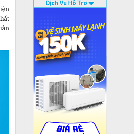
Dịch Vụ Hỗ Trợ
tiện
nhất
iản