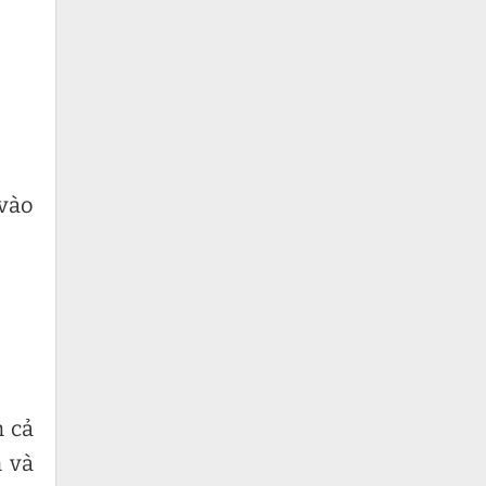
 vào
m cả
m và