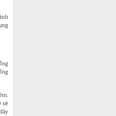
 ảnh
dụng
cổng
cổng
kém.
y sẽ
 dây