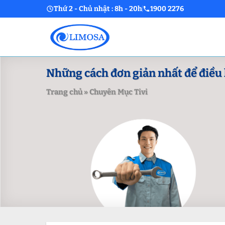
Skip
Thứ 2 - Chủ nhật : 8h - 20h
1900 2276
to
content
Những cách đơn giản nhất để điều 
Trang chủ
»
Chuyên Mục Tivi