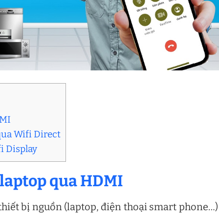
DMI
qua Wifi Direct
i Display
g laptop qua HDMI
 thiết bị nguồn (laptop, điện thoại smart phone…)