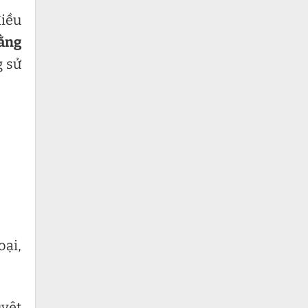
điều
bằng
g sử
oại,
uyệt