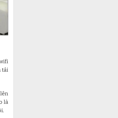
wifi
 tải
 lên
o là
i.