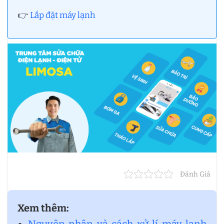
👉
Lắp đặt máy lạnh
Đánh Giá
Xem thêm:
Nguyên nhân và cách xử lí máy lạnh