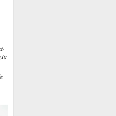
ộ
có
 sửa
ất