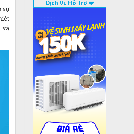
Dịch Vụ Hỗ Trợ
p sự
hiết
n và