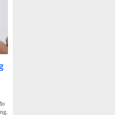
g
đo
ỏng,