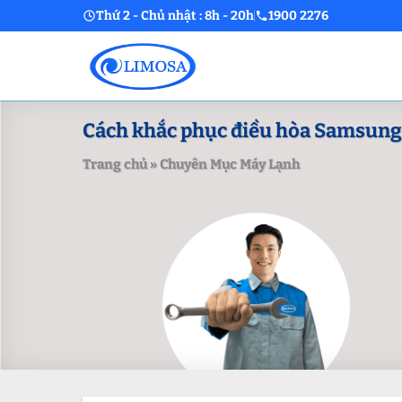
Skip
Thứ 2 - Chủ nhật : 8h - 20h
1900 2276
to
content
Cách khắc phục điều hòa Samsung b
Trang chủ
»
Chuyên Mục Máy Lạnh