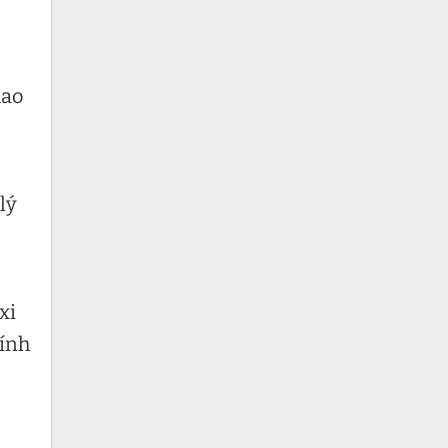
hao
lý
xi
hính