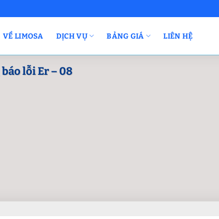
VỀ LIMOSA
DỊCH VỤ
BẢNG GIÁ
LIÊN HỆ
áo lỗi Er – 08