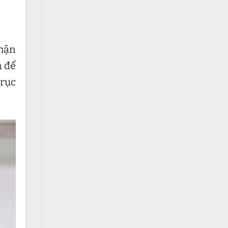
phận
n để
trục