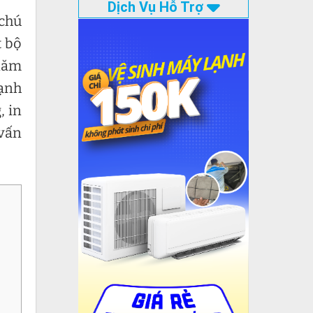
Dịch Vụ Hỗ Trợ
 chú
t bộ
 năm
lạnh
, in
vấn