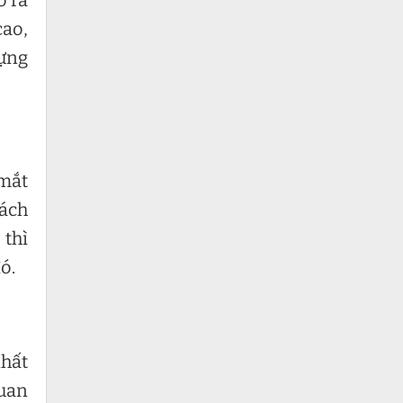
cao,
dựng
 mắt
hách
 thì
ó.
nhất
quan