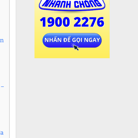
ận
 –
ữa