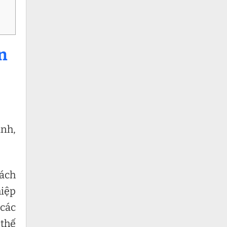
ận
ảnh,
cách
hiệp
 các
 thế