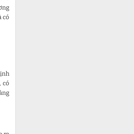
ương
à có
định
, có
hàng
o ra