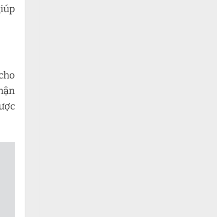
giúp
 cho
nhận
được