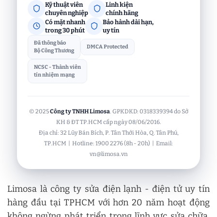
Kỹ thuật viên
Linh kiện
chuyên nghiệp
chính hãng
Có mặt nhanh
Bảo hành dài hạn,
trong 30 phút
uy tín
Đã thông báo
DMCA Protected
Bộ Công Thương
NCSC - Thành viên
tín nhiệm mạng
© 2025
Công ty TNHH Limosa
. GPKDKD: 0318339394 do Sở
KH & ĐT TP.HCM cấp ngày 08/06/2016.
Địa chỉ: 32 Lũy Bán Bích, P. Tân Thới Hòa, Q. Tân Phú,
TP.HCM | Hotline: 1900 2276 (8h - 20h) | Email:
vn@limosa.vn
Limosa là công ty sửa điện lạnh - điện tử uy tín
hàng đầu tại TPHCM với hơn 20 năm hoạt động
không ngừng phát triển trong lĩnh vực sửa chữa,