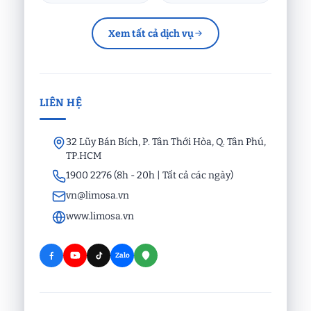
Xem tất cả dịch vụ
LIÊN HỆ
32 Lũy Bán Bích, P. Tân Thới Hòa, Q. Tân Phú,
TP.HCM
1900 2276 (8h - 20h | Tất cả các ngày)
vn@limosa.vn
www.limosa.vn
Zalo