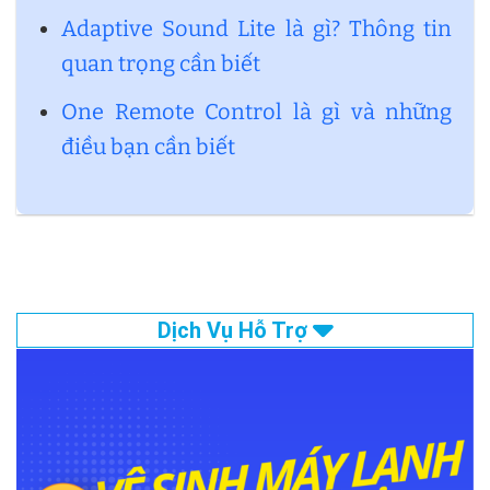
Adaptive Sound Lite là gì? Thông tin
quan trọng cần biết
One Remote Control là gì và những
điều bạn cần biết
Dịch Vụ Hỗ Trợ