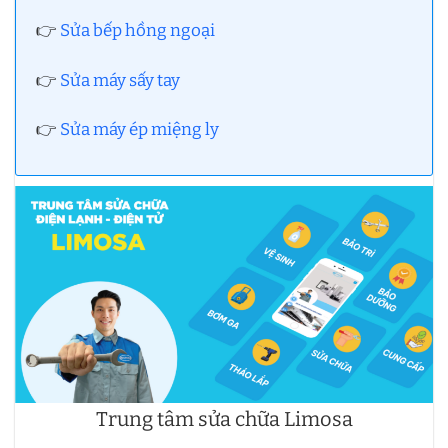
👉
Sửa bếp hồng ngoại
👉
Sửa máy sấy tay
👉
Sửa máy ép miệng ly
Trung tâm sửa chữa Limosa