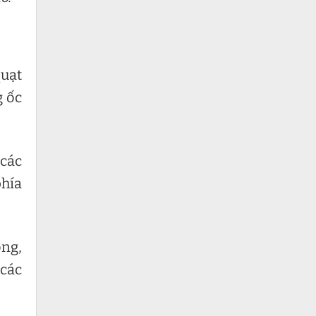
quạt
g ốc
 các
phía
ộng,
 các