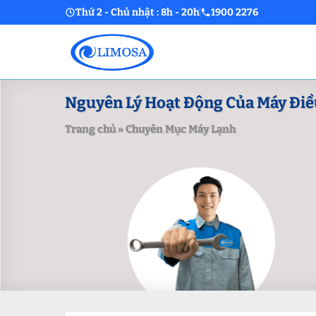
Skip
Thứ 2 - Chủ nhật : 8h - 20h
1900 2276
to
content
Nguyên Lý Hoạt Động Của Máy Điều
Trang chủ
»
Chuyên Mục Máy Lạnh