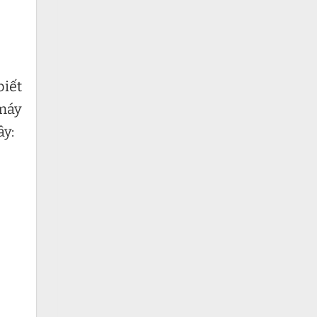
biết
 máy
ây: