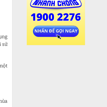
dụng
i sử
 một
 mùa