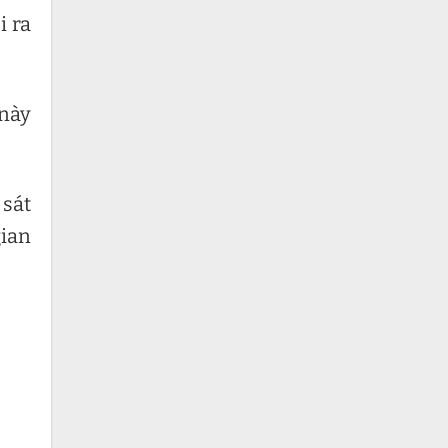
i ra
 này
 sát
gian