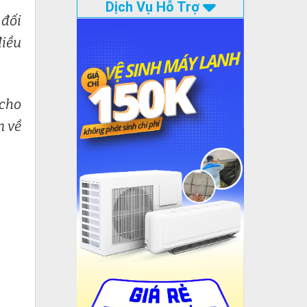
Dịch Vụ Hỗ Trợ
 đối
điều
 cho
n về