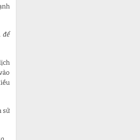
lạnh
… để
dịch
 vào
điều
n sử
o.